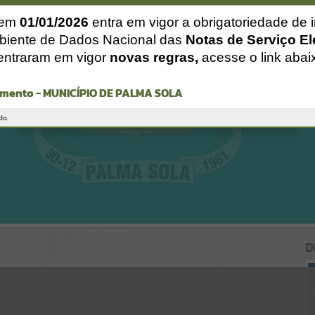
Gerenciamento do Sistema
CÓDIGO DA MENSAGEM:
EST-000040
 em
01/01/2026
entra em vigor a obrigatoriedade de 
Ocorreu um erro de script:
biente de Dados Nacional das
Notas de Serviço El
Uncaught SyntaxError: Unexpected token '('
entraram em vigor
novas regras,
acesse o link abai
https://palmasola.atende.net/cidadao/noticia/static/bundle/wpo_ind
ex_2_base_l2_portal_editores_sync_51eae23a948e64315f37e4869ad2
ca1c.js?v=81b3e61e:47
mento - MUNICÍPIO DE PALMA SOLA
Verificar Mais Detalhes
OK
do.
D