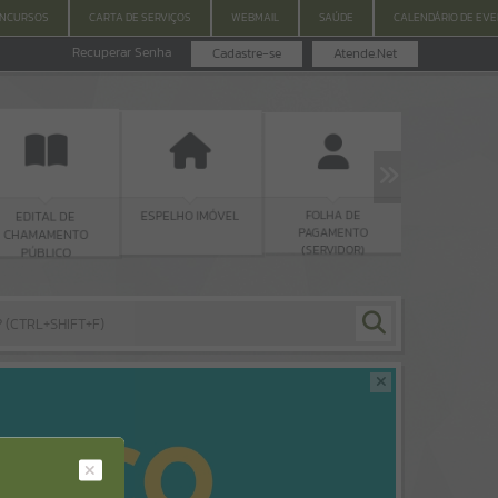
ONCURSOS
CARTA DE SERVIÇOS
WEBMAIL
SAÚDE
CALENDÁRIO DE EV
Recuperar Senha
Cadastre-se
Atende.Net
IPTU
FOLHA DE
ESPELHO IMÓVEL
E
PAGAMENTO
TO
(SERVIDOR)