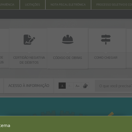
SPARÊNCIA
LICITAÇÕES
NOTA FISCAL ELETRÔNICA
PROCESSO SELETIVO E C
TIDÃO NEGATIVA
EDITAL D
CÓDIGO DE OBRAS
COMO CHEGAR
DE DÉBITOS
CHAMAMEN
PÚBLICO
ACESSO À INFORMAÇÃO
A
A
-
A
+
ACESSO À INFORMAÇÃO
Por favor, aguarde...
Erro
stema
SISTEMA