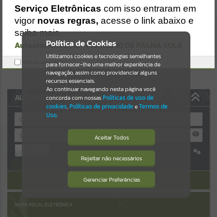
Uncaught SyntaxError: Unexpected token '('
Serviço Eletrônicas
com isso entraram em
https://palmasola.atende.net/cidadao/pagina/static/bundle/wpo_ind
Resultados para
""
ex_2_base_l2_portal_editores_sync_51eae23a948e64315f37e4869ad
vigor
novas regras,
acesse o link abaixo e
2ca1c.js?v=81b3e61e:47
saiba mais.
Verificar Mais Detalhes
Portais
Política de Cookies
Autoatendimento - MUNICÍPIO DE PALMA SOLA
OK
Utilizamos cookies e tecnologias semelhantes
Por favor, aguarde...
Marcar como lido.
para fornecer-lhe uma melhor experiência de
navegação, assim como providenciar alguns
NOTÍCIAS
recursos essenciais.
Ao continuar navegando nesta página você
AUTOATENDIMENTO
concorda com nossas
Políticas de uso de
Por favor, aguarde...
cookies
,
Políticas de privacidade
e
Termos de
Uso
.
SUBPORTAIS
Aceitar Todos
Entrar
Por favor, aguarde...
Rejeitar não necessários
Isto significa que diversos recursos
Cadastre-se
|
Recuperar Senha
providenciados poderão não estar
disponíveis.
ACESSAR SEM LOGIN
Gerenciar Preferências
SERVIÇOS
Por favor, aguarde...
NOTA FISCAL ELETRÔNICA