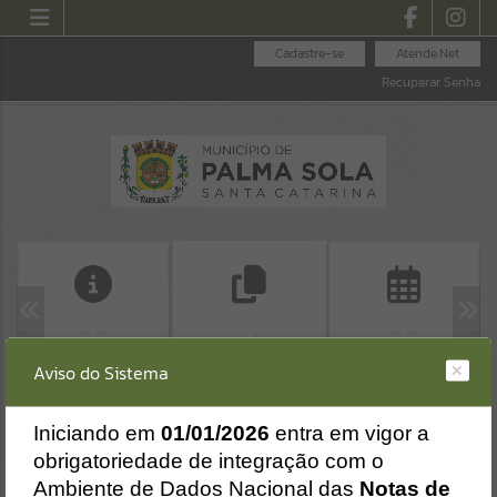
Cadastre-se
Atende.Net
Recuperar Senha
ACESSO À
CALENDÁRIO DE
ALVARÁ DE
Aviso do Sistema
INFORMAÇÃO
EVENTOS - 2026
CONSTRUÇÃO
Erro
HABITE-SE
SISTEMA
Gerenciamento do Sistema
I
niciando em
01/01/2026
entra em vigor a
CÓDIGO DA MENSAGEM:
EST-000040
obrigatoriedade de integração com o
Ocorreu um erro de script:
Ambiente de Dados Nacional das
Notas de