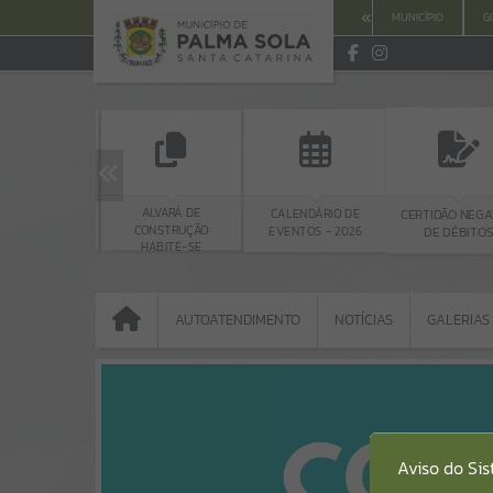
MUNICÍPIO
G
ACESSO À
ALVARÁ DE
CALENDÁRIO DE
CERTIDÃO NEGA
NFORMAÇÃO
CONSTRUÇÃO
EVENTOS - 2026
DE DÉBITO
HABITE-SE
AUTOATENDIMENTO
NOTÍCIAS
GALERIAS
AUTOATENDIMENTO
NOTÍCIAS
GALERIAS
Portais
Aviso do Si
NOTÍCIAS
SERVIÇOS
PÁGINAS