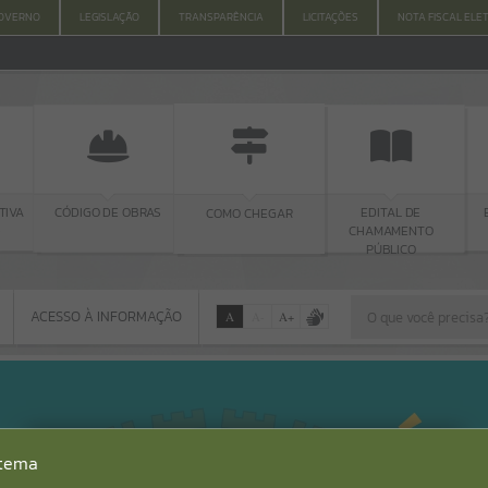
OVERNO
LEGISLAÇÃO
TRANSPARÊNCIA
LICITAÇÕES
NOTA FISCAL ELE
TIVA
CÓDIGO DE OBRAS
EDITAL DE
COMO CHEGAR
S
CHAMAMENTO
PÚBLICO
ACESSO À INFORMAÇÃO
A
A
-
A
+
ACESSO À INFORMAÇÃO
Por favor, aguarde...
Erro
stema
SISTEMA