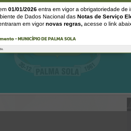
Gerenciamento do Sistema
CÓDIGO DA MENSAGEM:
EST-000040
 em
01/01/2026
entra em vigor a obrigatoriedade de 
Ocorreu um erro de script:
biente de Dados Nacional das
Notas de Serviço El
Uncaught SyntaxError: Unexpected token '('
entraram em vigor
novas regras,
acesse o link abai
https://palmasola.atende.net/cidadao/pagina/static/bundle/wpo_ind
ex_2_base_l2_portal_editores_sync_51eae23a948e64315f37e4869ad2
ca1c.js?v=81b3e61e:47
mento - MUNICÍPIO DE PALMA SOLA
Verificar Mais Detalhes
OK
do.