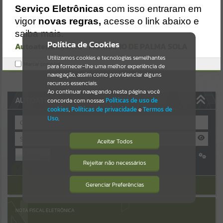
Uncaught SyntaxError: Unexpected token '('
Serviço Eletrônicas
com isso entraram em
https://palmasola.atende.net/cidadao/pagina/static/bundle/wpo_ind
Resultados para
""
ex_2_base_l2_portal_editores_sync_51eae23a948e64315f37e4869ad
vigor
novas regras,
acesse o link abaixo e
2ca1c.js?v=81b3e61e:47
saiba mais.
Verificar Mais Detalhes
Portais
Política de Cookies
Autoatendimento - MUNICÍPIO DE PALMA SOLA
OK
Utilizamos cookies e tecnologias semelhantes
Por favor, aguarde...
Marcar como lido.
para fornecer-lhe uma melhor experiência de
navegação, assim como providenciar alguns
NOTÍCIAS
recursos essenciais.
Ao continuar navegando nesta página você
AUTOATENDIMENTO
concorda com nossas
Políticas de uso de
Por favor, aguarde...
cookies
,
Políticas de privacidade
e
Termos de
Uso
.
SUBPORTAIS
Aceitar Todos
Entrar
Por favor, aguarde...
Rejeitar não necessários
Isto significa que diversos recursos
Cadastre-se
|
Recuperar Senha
providenciados poderão não estar
disponíveis.
ACESSAR SEM LOGIN
Gerenciar Preferências
SERVIÇOS
Por favor, aguarde...
NOTA FISCAL ELETRÔNICA