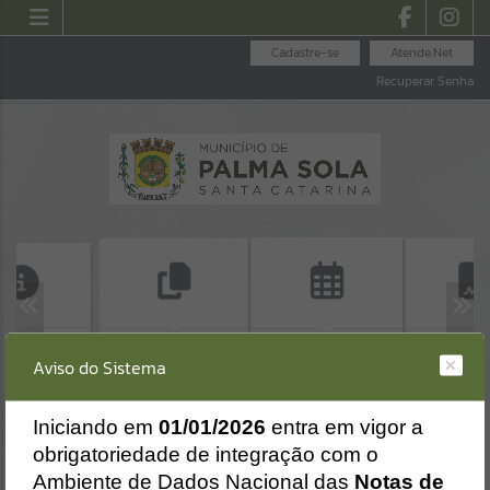
Cadastre-se
Atende.Net
Recuperar Senha
SO À
ALVARÁ DE
CERTIDÃO NEGA
CALENDÁRIO DE
MAÇÃO
Aviso do Sistema
CONSTRUÇÃO
DE DÉBITO
EVENTOS - 2026
Erro
HABITE-SE
SISTEMA
Gerenciamento do Sistema
I
niciando em
01/01/2026
entra em vigor a
CÓDIGO DA MENSAGEM:
EST-000040
obrigatoriedade de integração com o
Ocorreu um erro de script:
Ambiente de Dados Nacional das
Notas de