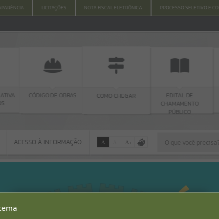
SPARÊNCIA
LICITAÇÕES
NOTA FISCAL ELETRÔNICA
PROCESSO SELETIVO E C
TIVA
CÓDIGO DE OBRAS
EDITAL DE
COMO CHEGAR
S
CHAMAMENTO
PÚBLICO
ACESSO À INFORMAÇÃO
A
A
-
A
+
ACESSO À INFORMAÇÃO
Por favor, aguarde...
Erro
stema
SISTEMA