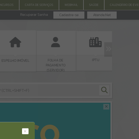
ONCURSOS
CARTA DE SERVIÇOS
WEBMAIL
SAÚDE
CALENDÁRIO DE EV
Recuperar Senha
Cadastre-se
Atende.Net
IPTU
LEGISLAÇ
FOLHA DE
ESPELHO IMÓVEL
PAGAMENTO
(SERVIDOR)