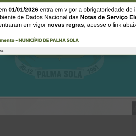
Gerenciamento do Sistema
CÓDIGO DA MENSAGEM:
EST-000040
 em
01/01/2026
entra em vigor a obrigatoriedade de 
Ocorreu um erro de script:
biente de Dados Nacional das
Notas de Serviço El
Uncaught SyntaxError: Unexpected token '('
entraram em vigor
novas regras,
acesse o link abai
https://palmasola.atende.net/cidadao/pagina/static/bundle/wpo_ind
ex_2_base_l2_portal_editores_sync_51eae23a948e64315f37e4869ad2
ca1c.js?v=81b3e61e:47
mento - MUNICÍPIO DE PALMA SOLA
Verificar Mais Detalhes
OK
do.