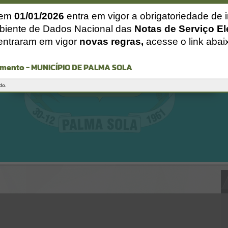
Gerenciamento do Sistema
CÓDIGO DA MENSAGEM:
EST-000040
 em
01/01/2026
entra em vigor a obrigatoriedade de 
Ocorreu um erro de script:
biente de Dados Nacional das
Notas de Serviço El
Uncaught SyntaxError: Unexpected token '('
entraram em vigor
novas regras,
acesse o link abai
https://palmasola.atende.net/cidadao/pagina/static/bundle/wpo_ind
ex_2_base_l2_portal_editores_sync_51eae23a948e64315f37e4869ad2
ca1c.js?v=81b3e61e:47
mento - MUNICÍPIO DE PALMA SOLA
Verificar Mais Detalhes
OK
do.