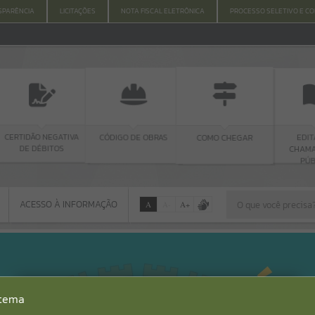
SPARÊNCIA
LICITAÇÕES
NOTA FISCAL ELETRÔNICA
PROCESSO SELETIVO E C
NEGATIVA
CÓDIGO DE OBRAS
EDITAL DE
COMO CHEGAR
BITOS
CHAMAMENTO
PÚBLICO
ACESSO À INFORMAÇÃO
A
A
-
A
+
ACESSO À INFORMAÇÃO
Por favor, aguarde...
Erro
stema
SISTEMA