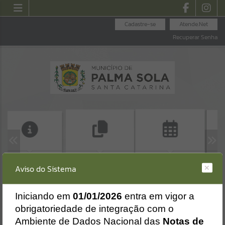
Cadastre-se
Atende.Net
Recuperar Senha
ACESSO À
CERTIDÃ
ALVARÁ DE
CALENDÁRIO DE
INFORMAÇÃO
Aviso do Sistema
DE 
CONSTRUÇÃO
EVENTOS - 2026
Erro
HABITE-SE
SISTEMA
Gerenciamento do Sistema
I
niciando em
01/01/2026
entra em vigor a
CÓDIGO DA MENSAGEM:
EST-000040
obrigatoriedade de integração com o
Ocorreu um erro de script:
Ambiente de Dados Nacional das
Notas de