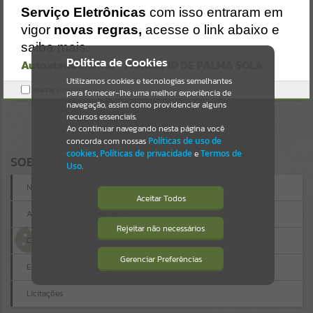
Uncaught SyntaxError: Unexpected token '('
Serviço Eletrônicas
com isso entraram em
https://palmasola.atende.net/cidadao/static/bundle/wpo_index_2_b
Resultados para
""
ase_l2_portal_editores_sync_51eae23a948e64315f37e4869ad2ca1c.js
vigor
novas regras,
acesse o link abaixo e
?v=81b3e61e:47
saiba mais.
Verificar Mais Detalhes
Portais
Política de Cookies
Autoatendimento - MUNICÍPIO DE PALMA SOLA
OK
Utilizamos cookies e tecnologias semelhantes
Por favor, aguarde...
Marcar como lido.
para fornecer-lhe uma melhor experiência de
navegação, assim como providenciar alguns
NOTÍCIAS
recursos essenciais.
Ao continuar navegando nesta página você
concorda com nossas
Políticas de uso de
Por favor, aguarde...
cookies
,
Políticas de privacidade
e
Termos de
SOBRE O ACESSO À INFORMAÇÃO
Uso
.
SUBPORTAIS
Nova Solicitação
Aceitar Todos
Acompanhar sua Solicitação
Por favor, aguarde...
Rejeitar não necessários
Isto significa que diversos recursos
Conheça aqui a lei
providenciados poderão não estar
disponíveis.
Gerenciar Preferências
SERVIÇOS
Estatísticas de Solicitações
Licitações
Por favor, aguarde...