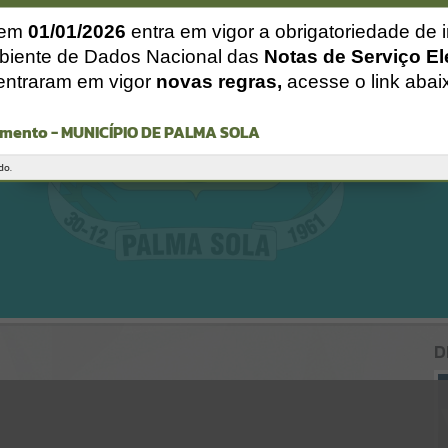
Gerenciamento do Sistema
CÓDIGO DA MENSAGEM:
EST-000040
 em
01/01/2026
entra em vigor a obrigatoriedade de 
Ocorreu um erro de script:
biente de Dados Nacional das
Notas de Serviço El
Uncaught SyntaxError: Unexpected token '('
entraram em vigor
novas regras,
acesse o link abai
https://palmasola.atende.net/cidadao/noticia/autoatendimento/servi
cos/static/bundle/wpo_index_2_base_l2_portal_editores_sync_51ea
e23a948e64315f37e4869ad2ca1c.js?v=81b3e61e:47
mento - MUNICÍPIO DE PALMA SOLA
Verificar Mais Detalhes
OK
do.
D