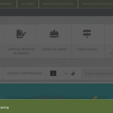
SPARÊNCIA
LICITAÇÕES
NOTA FISCAL ELETRÔNICA
PROCESSO SELETIVO E C
O NEGATIVA
CÓDIGO DE OBRAS
EDITAL DE
COMO CHEGAR
ÉBITOS
CHAMAMENTO
PÚBLICO
ACESSO À INFORMAÇÃO
A
A
-
A
+
ACESSO À INFORMAÇÃO
Por favor, aguarde...
Erro
stema
SISTEMA