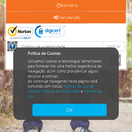
Biometria
Manutenção
Verificar
Política de Cookies
Utilizamos cookies e tecnologias semelhantes
para fornecer-lhe uma melhor experiência de
navegação, assim como providenciar alguns
recursos essenciais.
Ao continuar navegando nesta página você
concorda com nossas
Políticas de uso de
cookies
,
Políticas de privacidade
e
Termos de
Uso
.
Isto significa que diversos recursos
providenciados poderão não estar disponíveis.
OK