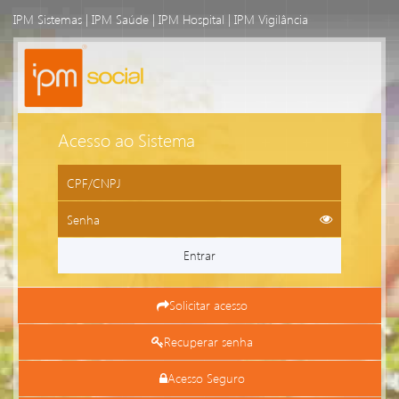
IPM Sistemas
|
IPM Saúde
|
IPM Hospital
|
IPM Vigilância
Acesso ao Sistema
Entrar
Solicitar acesso
Recuperar senha
Acesso Seguro