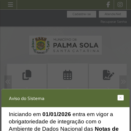
Cadastre-se
Atende.Net
Recuperar Senha
ALVARÁ DE
CERTIDÃO NEGATIVA
CALENDÁRIO DE
Aviso do Sistema
CONSTRUÇÃO
DE DÉBITOS
EVENTOS - 2026
Erro
HABITE-SE
SISTEMA
Gerenciamento do Sistema
I
niciando em
01/01/2026
entra em vigor a
CÓDIGO DA MENSAGEM:
EST-000040
obrigatoriedade de integração com o
Ocorreu um erro de script:
Ambiente de Dados Nacional das
Notas de