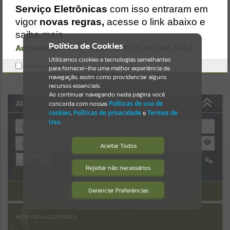
Uncaught SyntaxError: Unexpected token '('
Serviço Eletrônicas
com isso entraram em
https://palmasola.atende.net/cidadao/pagina/static/bundle/wpo_ind
Resultados para
""
ex_2_base_l2_portal_editores_sync_51eae23a948e64315f37e4869ad
vigor
novas regras,
acesse o link abaixo e
2ca1c.js?v=81b3e61e:47
saiba mais.
Verificar Mais Detalhes
Portais
Política de Cookies
Autoatendimento - MUNICÍPIO DE PALMA SOLA
OK
Utilizamos cookies e tecnologias semelhantes
Por favor, aguarde...
Marcar como lido.
para fornecer-lhe uma melhor experiência de
navegação, assim como providenciar alguns
NOTÍCIAS
recursos essenciais.
Ao continuar navegando nesta página você
AUTOATENDIMENTO
concorda com nossas
Políticas de uso de
Por favor, aguarde...
cookies
,
Políticas de privacidade
e
Termos de
Uso
.
SUBPORTAIS
Aceitar Todos
Entrar
Por favor, aguarde...
Rejeitar não necessários
Isto significa que diversos recursos
Cadastre-se
|
Recuperar Senha
providenciados poderão não estar
disponíveis.
ACESSAR SEM LOGIN
Gerenciar Preferências
SERVIÇOS
Por favor, aguarde...
NOTA FISCAL ELETRÔNICA