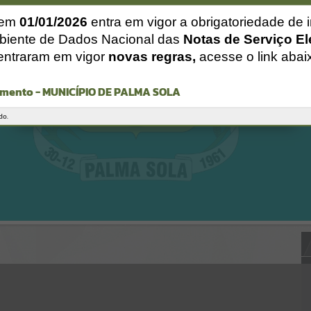
Gerenciamento do Sistema
CÓDIGO DA MENSAGEM:
EST-000040
 em
01/01/2026
entra em vigor a obrigatoriedade de 
Ocorreu um erro de script:
biente de Dados Nacional das
Notas de Serviço El
Uncaught SyntaxError: Unexpected token '('
entraram em vigor
novas regras,
acesse o link abai
https://palmasola.atende.net/cidadao/pagina/static/bundle/wpo_ind
ex_2_base_l2_portal_editores_sync_51eae23a948e64315f37e4869ad2
ca1c.js?v=81b3e61e:47
mento - MUNICÍPIO DE PALMA SOLA
Verificar Mais Detalhes
OK
do.