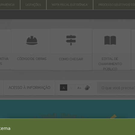
SPARÊNCIA
LICITAÇÕES
NOTA FISCAL ELETRÔNICA
PROCESSO SELETIVO E C
TIVA
CÓDIGO DE OBRAS
EDITAL DE
COMO CHEGAR
S
CHAMAMENTO
PÚBLICO
ACESSO À INFORMAÇÃO
A
A
-
A
+
ACESSO À INFORMAÇÃO
Por favor, aguarde...
Erro
stema
SISTEMA