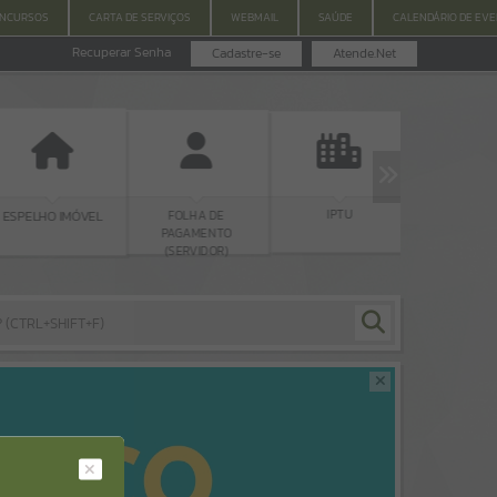
ONCURSOS
CARTA DE SERVIÇOS
WEBMAIL
SAÚDE
CALENDÁRIO DE EV
Recuperar Senha
Cadastre-se
Atende.Net
IPTU
LEGISLAÇ
FOLHA DE
ESPELHO IMÓVEL
PAGAMENTO
(SERVIDOR)