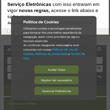
https://palmasola.atende.net/https:/palmasola.atende.net/cidadao/pa
Serviço Eletrônicas
com isso entraram em
gina/meio-
Resultados para
""
vigor
novas regras,
acesse o link abaixo e
ambiente/static/bundle/wpo_index_2_base_l2_portal_editores_syn
c_51eae23a948e64315f37e4869ad2ca1c.js?v=81b3e61e:47
saiba mais.
Portais
Verificar Mais Detalhes
Política de Cookies
Autoatendimento - MUNICÍPIO DE PALMA SOLA
OK
Utilizamos cookies e tecnologias semelhantes
Por favor, aguarde...
Marcar como lido.
para fornecer-lhe uma melhor experiência de
navegação, assim como providenciar alguns
NOTÍCIAS
recursos essenciais.
Ao continuar navegando nesta página você
AUTOATENDIMENTO
concorda com nossas
Políticas de uso de
Por favor, aguarde...
cookies
,
Políticas de privacidade
e
Termos de
Uso
.
SUBPORTAIS
Aceitar Todos
Entrar
Por favor, aguarde...
Rejeitar não necessários
Isto significa que diversos recursos
Cadastre-se
|
Recuperar Senha
providenciados poderão não estar
disponíveis.
ACESSAR SEM LOGIN
Gerenciar Preferências
SERVIÇOS
Por favor, aguarde...
NOTA FISCAL ELETRÔNICA