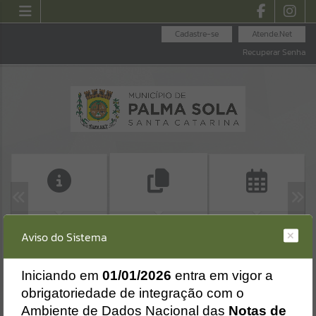
Cadastre-se
Atende.Net
Recuperar Senha
ACESSO À
CALENDÁRIO DE
ALVARÁ DE
Aviso do Sistema
INFORMAÇÃO
EVENTOS - 2026
Erro
CONSTRUÇÃO
HABITE-SE
SISTEMA
Gerenciamento do Sistema
I
niciando em
01/01/2026
entra em vigor a
CÓDIGO DA MENSAGEM:
EST-000040
obrigatoriedade de integração com o
Ocorreu um erro de script:
Ambiente de Dados Nacional das
Notas de
Uncaught SyntaxError: Unexpected token '('