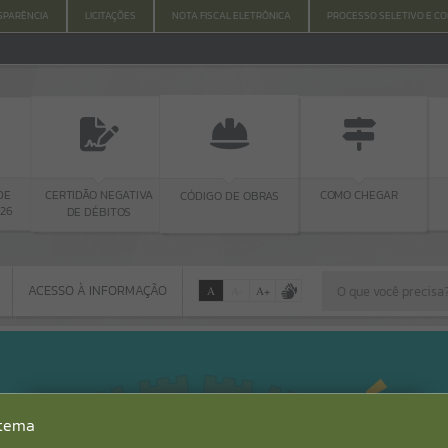
SPARÊNCIA
LICITAÇÕES
NOTA FISCAL ELETRÔNICA
PROCESSO SELETIVO E C
RTIDÃO NEGATIVA
EDITAL 
CÓDIGO DE OBRAS
COMO CHEGAR
DE DÉBITOS
CHAMAME
PÚBLIC
ACESSO À INFORMAÇÃO
A
A
-
A
+
ACESSO À INFORMAÇÃO
Por favor, aguarde...
Erro
stema
SISTEMA