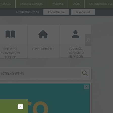
ONCURSOS
CARTA DE SERVIÇOS
WEBMAIL
SAÚDE
CALENDÁRIO DE EV
Recuperar Senha
Cadastre-se
Atende.Net
IPTU
FOLHA DE
ESPELHO IMÓVEL
DE
PAGAMENTO
NTO
(SERVIDOR)
O