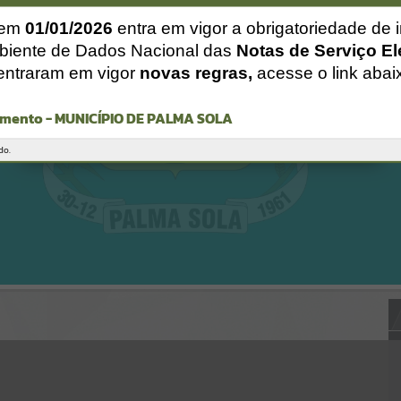
Gerenciamento do Sistema
CÓDIGO DA MENSAGEM:
EST-000040
 em
01/01/2026
entra em vigor a obrigatoriedade de 
Ocorreu um erro de script:
biente de Dados Nacional das
Notas de Serviço El
Uncaught SyntaxError: Unexpected token '('
entraram em vigor
novas regras,
acesse o link abai
https://palmasola.atende.net/cidadao/pagina/static/bundle/wpo_ind
ex_2_base_l2_portal_editores_sync_51eae23a948e64315f37e4869ad2
ca1c.js?v=81b3e61e:47
mento - MUNICÍPIO DE PALMA SOLA
Verificar Mais Detalhes
OK
do.