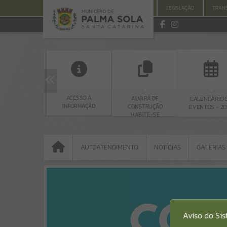
MUNICÍPIO
GOVERNO
LEGISLAÇÃO
TRAN
ACESSO À
ALVARÁ DE
CALENDÁRIO DE
CE
INFORMAÇÃO
CONSTRUÇÃO
EVENTOS - 2026
HABITE-SE
AUTOATENDIMENTO
NOTÍCIAS
GALERIAS
AUTOATENDIMENTO
NOTÍCIAS
GALERIAS
Portais
Aviso do Si
NOTÍCIAS
SERVIÇOS
PÁGINAS