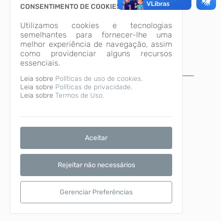
CONSENTIMENTO DE COOKIES
Utilizamos cookies e tecnologias
semelhantes para fornecer-lhe uma
melhor experiência de navegação, assim
como providenciar alguns recursos
essenciais.
Leia sobre
Políticas de uso de cookies.
A página não foi
Leia sobre
Políticas de privacidade.
Leia sobre
Termos de Uso.
encontrada!
Desculpe, a página que você procura não
existe ou está em manutenção.
Voltar para o início
Aceitar
Rejeitar não necessários
Gerenciar Preferências