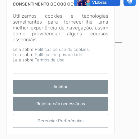
CONSENTIMENTO DE COOKIES
Utilizamos cookies e tecnologias
semelhantes para fornecer-lhe uma
melhor experiência de navegação, assim
como providenciar alguns recursos
essenciais.
A página não foi
Leia sobre
Políticas de uso de cookies.
Leia sobre
Políticas de privacidade.
encontrada!
Leia sobre
Termos de Uso.
Desculpe, a página que você procura não
existe ou está em manutenção.
Voltar para o início
Aceitar
Rejeitar não necessários
Gerenciar Preferências