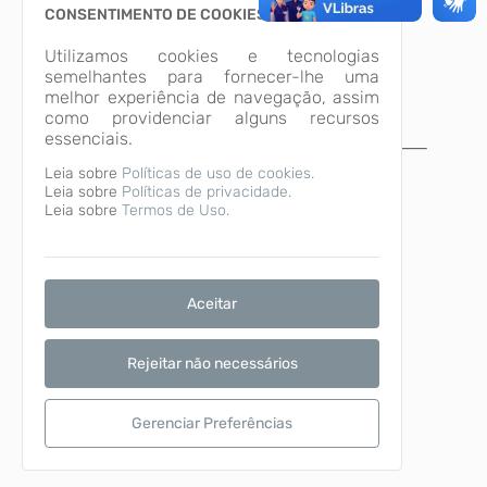
CONSENTIMENTO DE COOKIES
Utilizamos cookies e tecnologias
semelhantes para fornecer-lhe uma
melhor experiência de navegação, assim
como providenciar alguns recursos
essenciais.
A página não foi
Leia sobre
Políticas de uso de cookies.
Leia sobre
Políticas de privacidade.
encontrada!
Leia sobre
Termos de Uso.
Desculpe, a página que você procura não
existe ou está em manutenção.
Voltar para o início
Aceitar
Rejeitar não necessários
Gerenciar Preferências